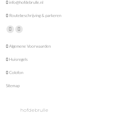
info@hofdebrulle.nl
Routebeschrijving & parkeren
Vind ons op:
Facebook
Instagram
page
page
Algemene Voorwaarden
opens
opens
in
in
Huisregels
new
new
window
window
Colofon
Sitemap
hofdebrulle