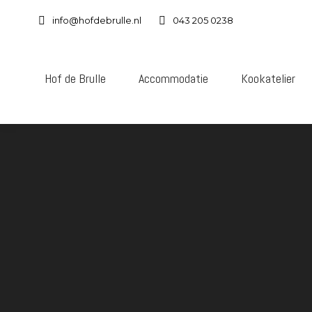
info@hofdebrulle.nl
043 205 0238
Hof de Brulle
Accommodatie
Kookatelier