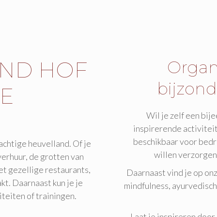
OND HOF
Organi
bijzond
E
Wil je zelf een bi
inspirerende activiteit
beschikbaar voor bedri
achtige heuvelland. Of je
willen verzorgen
verhuur, de grotten van
t gezellige restaurants,
Daarnaast vind je op on
kt. Daarnaast kun je je
mindfulness, ayurvedisch
teiten of trainingen.
Laat je inspireren doo