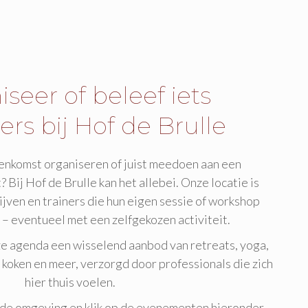
seer of beleef iets
ers bij Hof de Brulle
jeenkomst organiseren of juist meedoen aan een
? Bij Hof de Brulle kan het allebei. Onze locatie is
jven en trainers die hun eigen sessie of workshop
 – eventueel met een zelfgekozen activiteit.
ze agenda een wisselend aanbod van retreats, yoga,
 koken en meer, verzorgd door professionals die zich
hier thuis voelen.
r de omgeving en klik op de evenementen hieronder