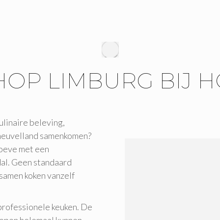
P LIMBURG BIJ H
linaire beleving,
 heuvelland samenkomen?
hoeve met een
dal. Geen standaard
 samen koken vanzelf
e professionele keuken. De