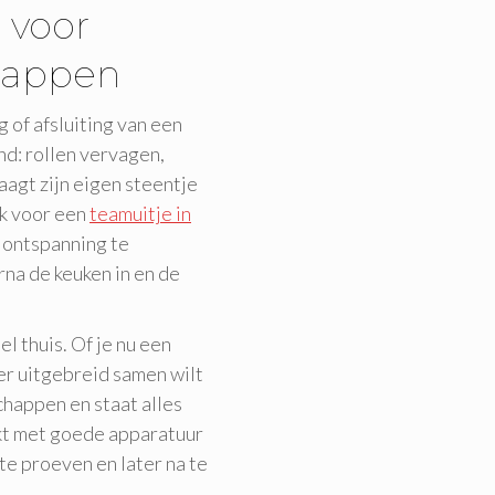
 voor
happen
 of afsluiting van een
nd: rollen vervagen,
agt zijn eigen steentje
ak voor een
teamuitje in
 ontspanning te
na de keuken in en de
l thuis. Of je nu een
er uitgebreid samen wilt
chappen en staat alles
okt met goede apparatuur
e proeven en later na te