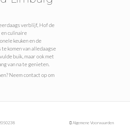
eerdaags verblijf, Hof de
 en culinaire
onele keuken en de
 te komen van alledaagse
evulde buik, maar ook met
ng van na te genieten.
nnen? Neem contact op om
 2050238
Algemene Voorwaarden