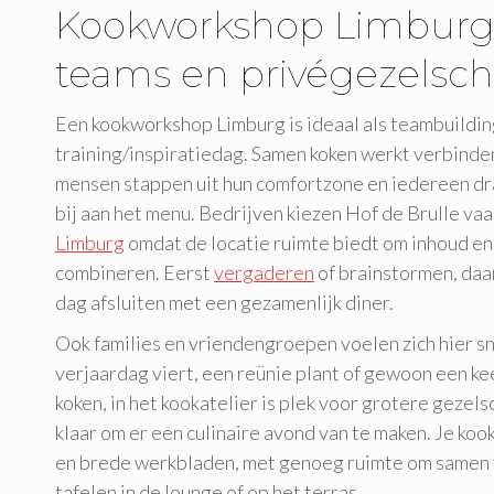
Kookworkshop Limburg
teams en privégezelsc
Een kookworkshop Limburg is ideaal als teambuilding
training/inspiratiedag. Samen koken werkt verbinde
mensen stappen uit hun comfortzone en iedereen dra
bij aan het menu. Bedrijven kiezen Hof de Brulle va
Limburg
omdat de locatie ruimte biedt om inhoud en
combineren. Eerst
vergaderen
of brainstormen, daar
dag afsluiten met een gezamenlijk diner.
Ook families en vriendengroepen voelen zich hier sne
verjaardag viert, een reünie plant of gewoon een ke
koken, in het kookatelier is plek voor grotere gezels
klaar om er een culinaire avond van te maken. Je ko
en brede werkbladen, met genoeg ruimte om samen t
tafelen in de lounge of op het terras.