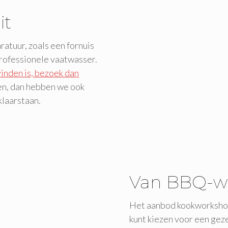
it
atuur, zoals een fornuis
rofessionele vaatwasser.
vinden is, bezoek dan
llen, dan hebben we ook
klaarstaan.
Van BBQ-wo
Het aanbod kookworkshops 
kunt kiezen voor een gez