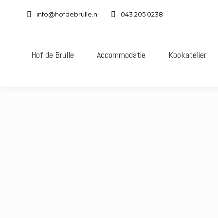
info@hofdebrulle.nl
043 205 0238
Hof de Brulle
Accommodatie
Kookatelier