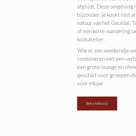
afglijdt. Deze omgeving
bijzonder: je kookt niet a
natuur van het Geuldal. T
of een korte wandeling la
kookatelier.
Wie er een weekendje we
combineren met een verbl
een grote lounge en sfeer
geschikt voor groepen die
voor elkaar.
Boek je kookcursus