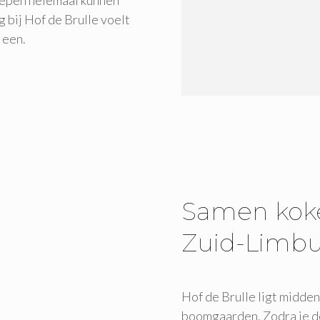
oepen helemaal kunnen
 bij Hof de Brulle voelt
 een.
Samen koke
Zuid-Limb
Hof de Brulle ligt midden
boomgaarden. Zodra je de 