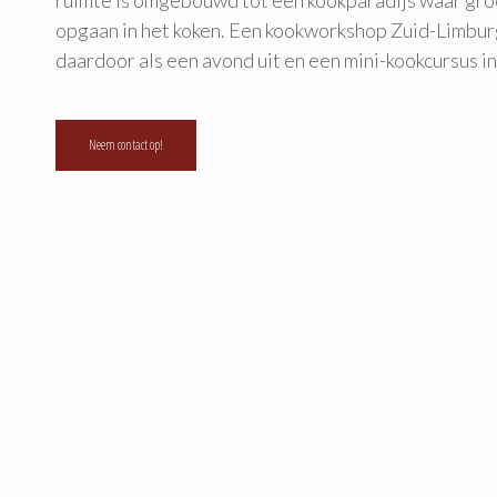
ruimte is omgebouwd tot een kookparadijs waar gr
opgaan in het koken. Een kookworkshop Zuid-Limburg
daardoor als een avond uit en een mini-kookcursus in
Neem contact op!