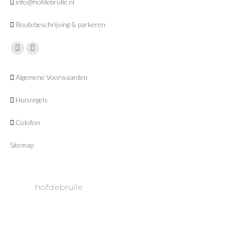
info@hofdebrulle.nl
Routebeschrijving & parkeren
Vind ons op:
Facebook
Instagram
page
page
Algemene Voorwaarden
opens
opens
in
in
Huisregels
new
new
window
window
Colofon
Sitemap
hofdebrulle